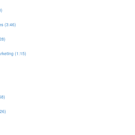
3)
es (3:46)
28)
rketing (1:15)
58)
:26)